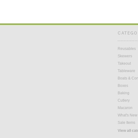
CATEGO
Reusables
Skewers
Takeout
Tableware
Boats & Co
Boxes
Baking
Cutlery
Macaron
What's New
Sale Items
View all ca