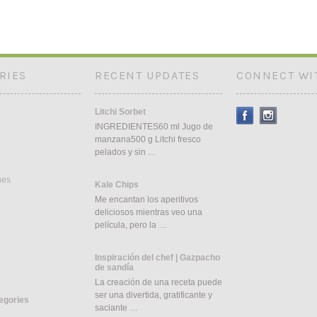
RIES
RECENT UPDATES
CONNECT WI
Litchi Sorbet
INGREDIENTES60 ml Jugo de
manzana500 g Litchi fresco
pelados y sin …
nes
Kale Chips
Me encantan los aperitivos
deliciosos mientras veo una
película, pero la …
Inspiración del chef | Gazpacho
de sandía
La creación de una receta puede
ser una divertida, gratificante y
tegories
saciante …